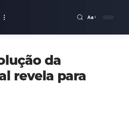
Aa
Font
Resizer
olução da
al revela para