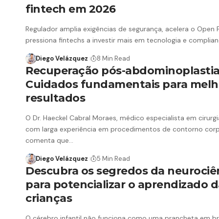
fintech em 2026
Regulador amplia exigências de segurança, acelera o Open 
pressiona fintechs a investir mais em tecnologia e complia
Diego Velázquez
8 Min Read
Recuperação pós-abdominoplastia
Cuidados fundamentais para melh
resultados
O Dr. Haeckel Cabral Moraes, médico especialista em cirurgi
com larga experiência em procedimentos de contorno corp
comenta que…
Diego Velázquez
5 Min Read
Descubra os segredos da neurociê
para potencializar o aprendizado d
crianças
O cérebro infantil não funciona como uma prancheta em b