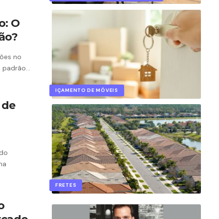
o: O
ão?
ões no
to padrão…
IÇAMENTO DE MÓVEIS
 de
ado
ma
FRETES
o