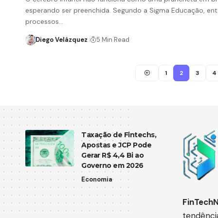
esperando ser preenchida. Segundo a Sigma Educação, ent
processos…
Diego Velázquez
5 Min Read
1
2
3
4
Taxação de Fintechs,
Apostas e JCP Pode
Gerar R$ 4,4 Bi ao
Governo em 2026
Economia
FinTech
tendênci