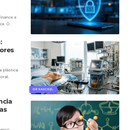
Finance e
nce. O…
:
ores
a plástica
oral,
DR HAECKEL
ncia
as
ranco