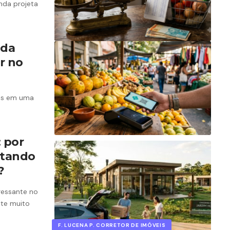
nda projeta
ada
r no
ais em uma
 por
stando
?
ressante no
te muito
F. LUCENA P. CORRETOR DE IMÓVEIS