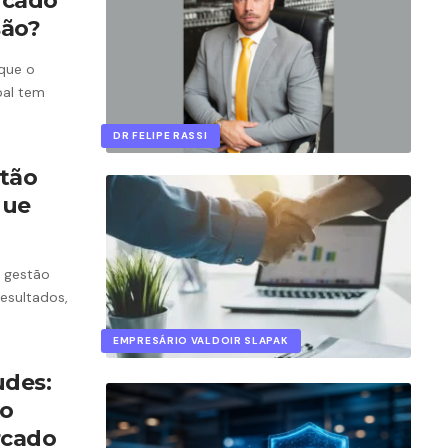
rcado
são?
 que o
bal tem
DR FELIPE RASSI
tão
que
a gestão
esultados,
EMPRESÁRIO VALDOIR SLAPAK
udes:
co
rcado