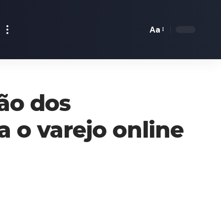
Aa
Font
Resizer
ão dos
 o varejo online